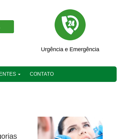
A
Urgência e Emergência
IENTES
CONTATO
orias