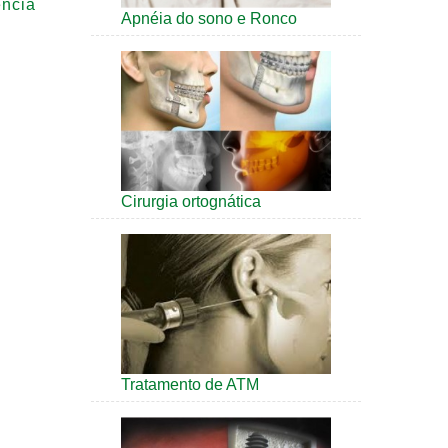
ência
Apnéia do sono e Ronco
Cirurgia ortognática
Tratamento de ATM