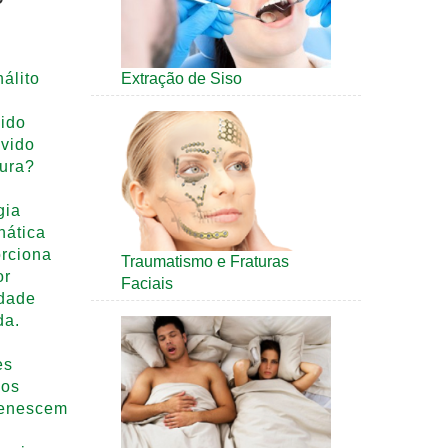
álito
Extração de Siso
ido
vido
ura?
gia
nática
rciona
Traumatismo e Fraturas
or
Faciais
idade
da.
es
cos
venescem