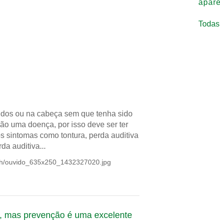
apar
Todas
os ou na cabeça sem que tenha sido
ão uma doença, por isso deve ser ter
os sintomas como tontura, perda auditiva
da auditiva...
ush/ouvido_635x250_1432327020.jpg
a, mas prevenção é uma excelente