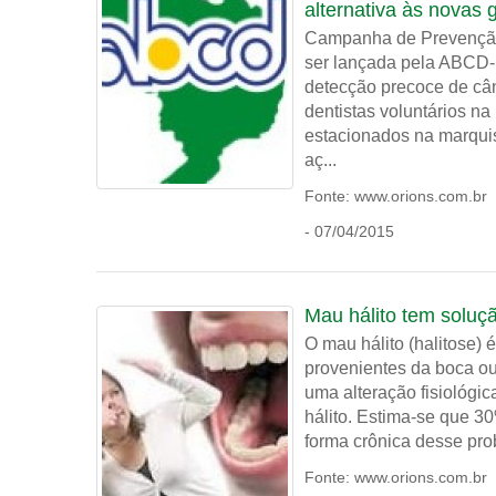
alternativa às novas
Campanha de Prevenção 
ser lançada pela ABCD-
detecção precoce de cân
dentistas voluntários n
estacionados na marquis
aç...
Fonte: www.orions.com.br
- 07/04/2015
Mau hálito tem soluç
O mau hálito (halitose)
provenientes da boca ou
uma alteração fisiológi
hálito. Estima-se que 30
forma crônica desse pro
Fonte: www.orions.com.br