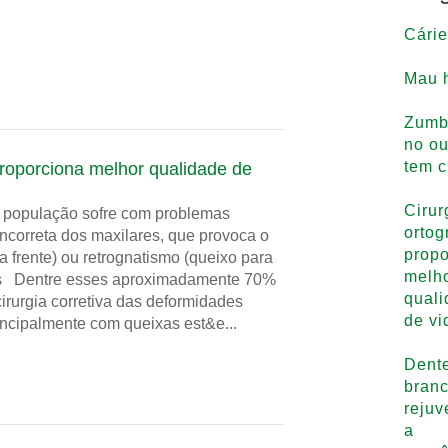
Cárie
Mau h
Zumb
no ou
tem c
proporciona melhor qualidade de
Cirur
 população sofre com problemas
ortog
ncorreta dos maxilares, que provoca o
propo
 frente) ou retrognatismo (queixo para
melh
l.es Dentre esses aproximadamente 70%
qual
irurgia corretiva das deformidades
de vi
incipalmente com queixas est&e...
Dent
bran
reju
a